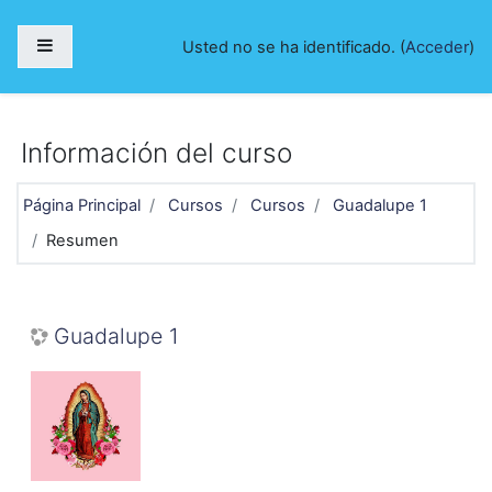
Salta al contenido principal
Panel lateral
Usted no se ha identificado. (
Acceder
)
Información del curso
Página Principal
Cursos
Cursos
Guadalupe 1
Resumen
Guadalupe 1